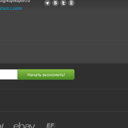
si@kupikupon.ru
аться с нами