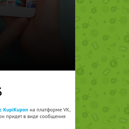
%
с KupiKupon
на платформе VK,
он придет в виде сообщения