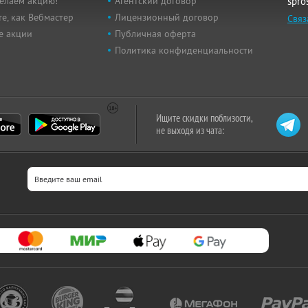
елаем акцию!
Агентский договор
spro
е, как Вебмастер
Лицензионный договор
Связ
е акции
Публичная оферта
Политика конфиденциальности
Ищите скидки поблизости,
не выходя из чата: