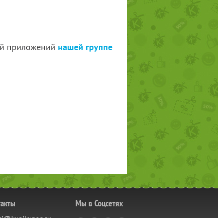
шей приложений
нашей группе
такты
Мы в Соцсетях