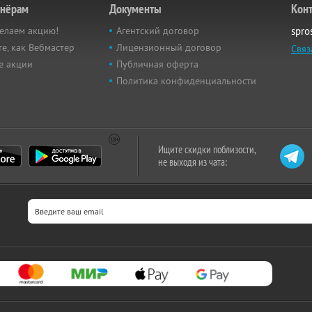
тнёрам
Документы
Кон
елаем акцию!
Агентский договор
spro
е, как Вебмастер
Лицензионный договор
Связ
е акции
Публичная оферта
Политика конфиденциальности
Ищите скидки поблизости,
не выходя из чата: