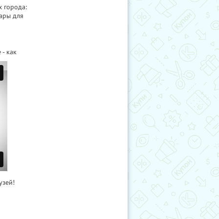
х города:
ары для
- как
узей!