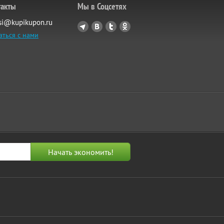
такты
Мы в Соцсетях
si@kupikupon.ru
аться с нами