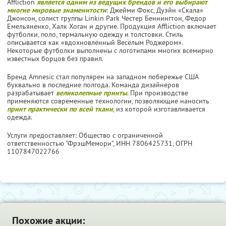
Affliction
является одним из ведущих брендов и его выбирают
многие мировые знаменитости
: Джейми Фокс, Дуэйн «Скала»
Джонсон, солист группы Linkin Park Честер Беннингтон, Федор
Емельяненко, Халк Хоган и другие. Продукция Affliction включает
футболки, поло, термальную одежду и толстовки. Стиль
описывается как «вдохновлённый Весёлым Роджером».
Некоторые футболки выполнены с логотипами многих всемирно
известных борцов без правил.
Бренд Amnesic стал популярен на западном побережье США
буквально в последние полгода. Команда дизайнеров
разрабатывает
великолепные принты
. При производстве
применяются современные технологии, позволяющие наносить
принт практически по всей ткани
, из которой изготавливается
одежда.
Услуги предоставляет: Общество с ограниченной
ответственностью "ФрэшМемори",
ИНН 7806425731
, ОГРН
1107847022766
Похожие акции: