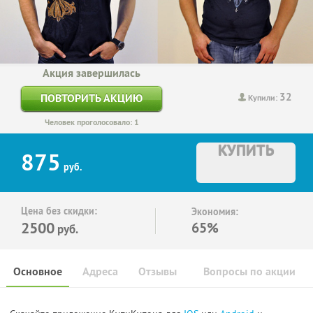
Акция завершилась
32
ПОВТОРИТЬ АКЦИЮ
Купили:
Человек проголосовало: 1
КУПИТЬ
875
руб.
Цена без скидки:
Экономия:
2500
65%
руб.
Основное
Адреса
Отзывы
Вопросы по акции