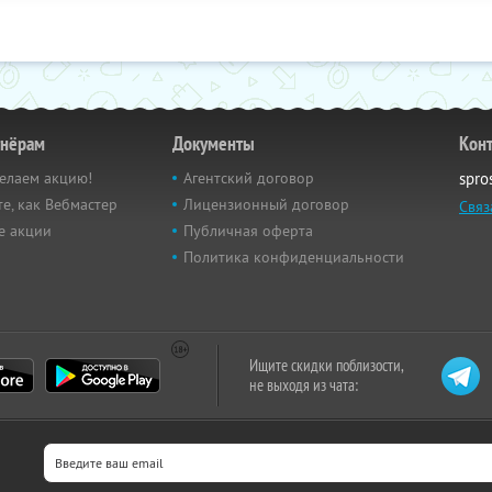
тнёрам
Документы
Кон
елаем акцию!
Агентский договор
spro
е, как Вебмастер
Лицензионный договор
Связ
е акции
Публичная оферта
Политика конфиденциальности
Ищите скидки поблизости,
не выходя из чата: