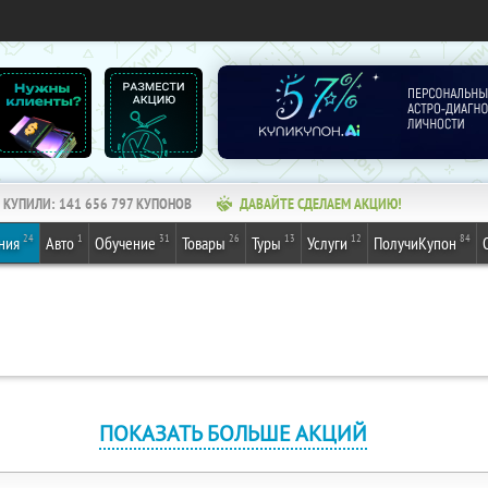
КУПИЛИ:
141 656 797
КУПОНОВ
ДАВАЙТЕ СДЕЛАЕМ АКЦИЮ!
24
1
31
26
13
12
84
ния
Авто
Обучение
Товары
Туры
Услуги
ПолучиКупон
ПОКАЗАТЬ БОЛЬШЕ АКЦИЙ