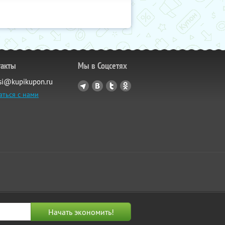
такты
Мы в Соцсетях
si@kupikupon.ru
аться с нами