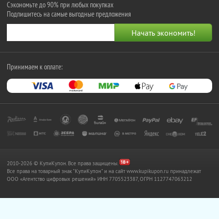
Сэкономьте до 90% при любых покупках
Подпишитесь на самые выгодные предложения
Принимаем к оплате:
2010-2026 © КупиКупон. Все права защищены.
Все права на товарный знак "КупиКупон" и на сайт www.kupikupon.ru принадлежат
OOO «Агентство цифровых решений» ИНН 7705523387, ОГРН 1127747063212