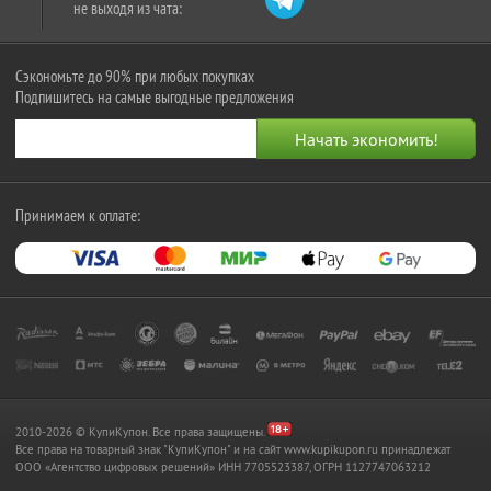
не выходя из чата:
Сэкономьте до 90% при любых покупках
Подпишитесь на самые выгодные предложения
Принимаем к оплате:
2010-2026 © КупиКупон. Все права защищены.
Все права на товарный знак "КупиКупон" и на сайт www.kupikupon.ru принадлежат
OOO «Агентство цифровых решений» ИНН 7705523387, ОГРН 1127747063212