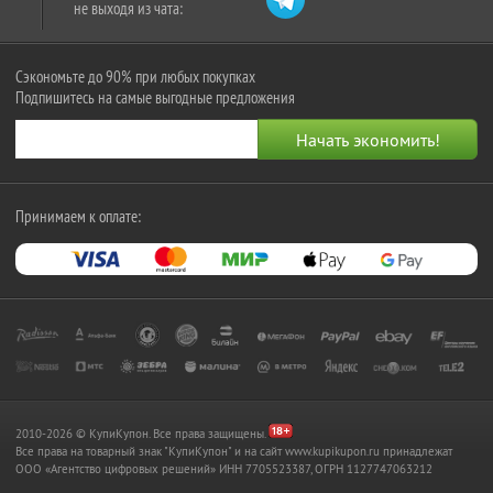
не выходя из чата:
Сэкономьте до 90% при любых покупках
Подпишитесь на самые выгодные предложения
Принимаем к оплате:
2010-2026 © КупиКупон. Все права защищены.
Все права на товарный знак "КупиКупон" и на сайт www.kupikupon.ru принадлежат
OOO «Агентство цифровых решений» ИНН 7705523387, ОГРН 1127747063212