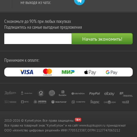
не выходя из чата:
Сэкономьте до 90% при любых покупках
Подпишитесь на самые выгодные предложения
Принимаем к оплате:
2010-2026 © КупиКупон. Все права защищены.
Все права на товарный знак "КупиКупон" и на сайт www.kupikupon.ru принадлежат
OOO «Агентство цифровых решений» ИНН 7705523387, ОГРН 1127747063212