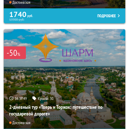
Достоевская
1740
ПОДРОБНЕЕ
руб.
13900
руб.
-50
%
16:37:48
Купили:
30
2-дневный тур «Тверь и Торжок: путешествие по
государевой дороге»
Достоевская