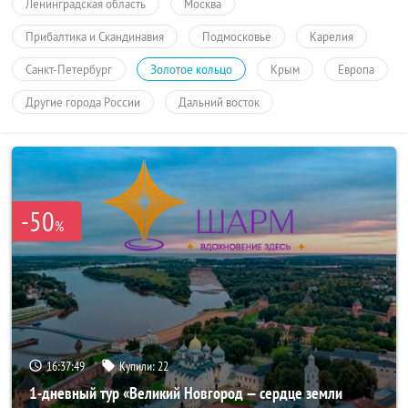
Ленинградская область
Москва
Прибалтика и Скандинавия
Подмосковье
Карелия
Санкт-Петербург
Золотое кольцо
Крым
Европа
Другие города России
Дальний восток
-50
%
16:37:48
Купили:
22
1-дневный тур «Великий Новгород — сердце земли