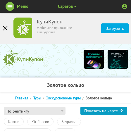
Меню
Саратов
КупиКупон
Мобильное приложение
Загрузить
ещё удобнее
Золотое кольцо
Главная
Туры
Экскурсионные туры
Золотое кольцо
Показать на карте
По рейтингу
Кавказ
Юг России
Зауралье