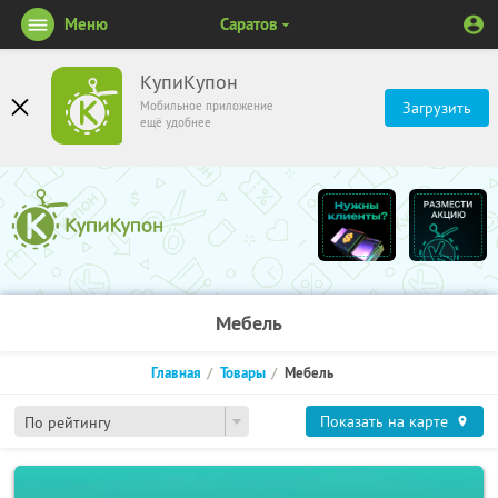
Меню
Саратов
КупиКупон
Мобильное приложение
Загрузить
ещё удобнее
Мебель
Главная
Товары
Мебель
Показать на карте
По рейтингу