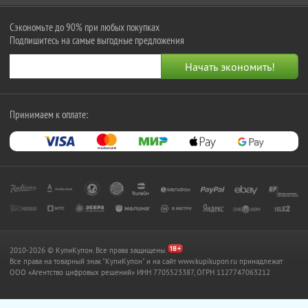
Сэкономьте до 90% при любых покупках
Подпишитесь на самые выгодные предложения
Принимаем к оплате:
2010-2026 © КупиКупон. Все права защищены.
Все права на товарный знак "КупиКупон" и на сайт www.kupikupon.ru принадлежат
OOO «Агентство цифровых решений» ИНН 7705523387, ОГРН 1127747063212