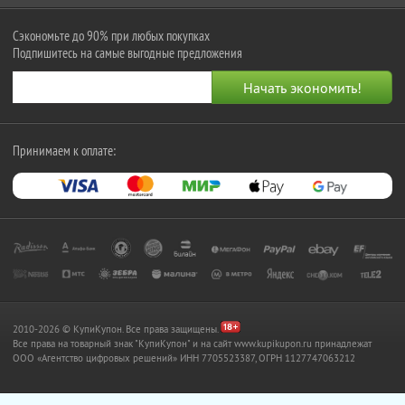
Сэкономьте до 90% при любых покупках
Подпишитесь на самые выгодные предложения
Принимаем к оплате:
2010-2026 © КупиКупон. Все права защищены.
Все права на товарный знак "КупиКупон" и на сайт www.kupikupon.ru принадлежат
OOO «Агентство цифровых решений» ИНН 7705523387, ОГРН 1127747063212