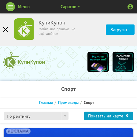
Меню
Саратов
КупиКупон
Мобильное приложение
Загрузить
ещё удобнее
Спорт
Главная
Промокоды
Спорт
Показать на карте
По рейтингу