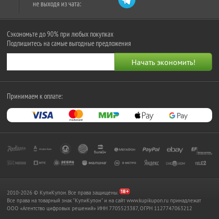
не выходя из чата:
Сэкономьте до 90% при любых покупках
Подпишитесь на самые выгодные предложения
Принимаем к оплате:
2010-2026 © КупиКупон. Все права защищены.
Все права на товарный знак "КупиКупон" и на сайт www.kupikupon.ru принадлежат
OOO «Агентство цифровых решений» ИНН 7705523387, ОГРН 1127747063212