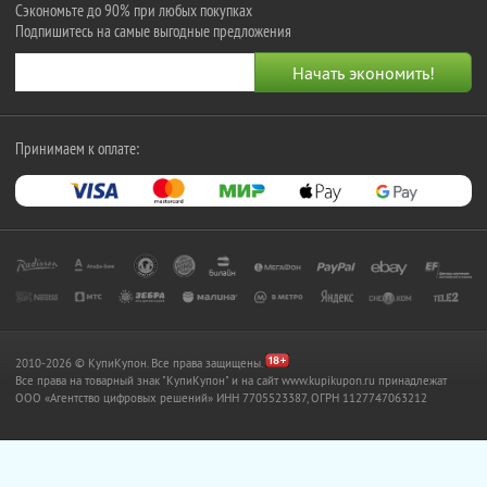
Сэкономьте до 90% при любых покупках
Подпишитесь на самые выгодные предложения
Принимаем к оплате:
2010-2026 © КупиКупон. Все права защищены.
Все права на товарный знак "КупиКупон" и на сайт www.kupikupon.ru принадлежат
OOO «Агентство цифровых решений» ИНН 7705523387, ОГРН 1127747063212