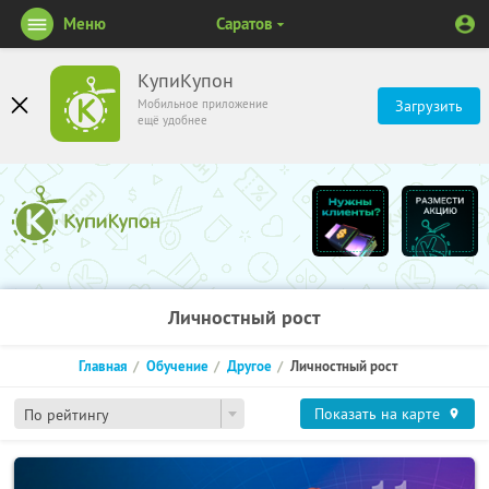
Меню
Саратов
КупиКупон
Мобильное приложение
Загрузить
ещё удобнее
Личностный рост
Главная
Обучение
Другое
Личностный рост
Показать на карте
По рейтингу