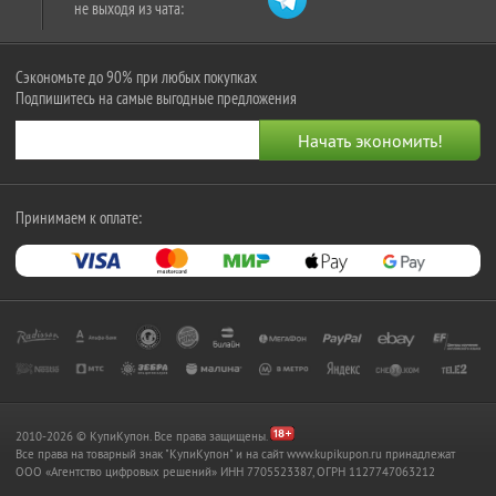
не выходя из чата:
Сэкономьте до 90% при любых покупках
Подпишитесь на самые выгодные предложения
Принимаем к оплате:
2010-2026 © КупиКупон. Все права защищены.
Все права на товарный знак "КупиКупон" и на сайт www.kupikupon.ru принадлежат
OOO «Агентство цифровых решений» ИНН 7705523387, ОГРН 1127747063212