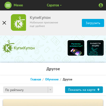
Меню
Саратов
КупиКупон
Мобильное приложение
Загрузить
ещё удобнее
Другое
Главная
Обучение
Другое
Показать на карте
По рейтингу