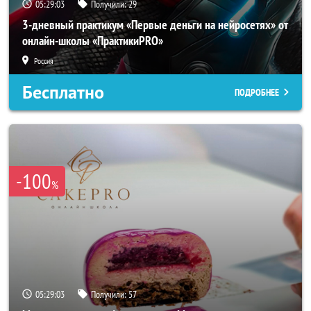
05:29:02
Получили:
29
3-дневный практикум «Первые деньги на нейросетях» от
онлайн-школы «ПрактикиPRO»
Россия
Бесплатно
ПОДРОБНЕЕ
-100
%
05:29:02
Получили:
57