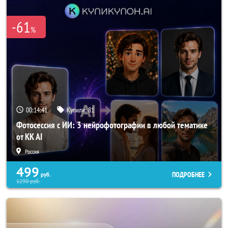
-61
%
00:14:41
Купили:
81
Фотосессия с ИИ: 3 нейрофотографии в любой тематике
от KK AI
Россия
499
ПОДРОБНЕЕ
руб.
1290
руб.