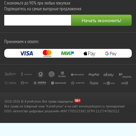
Сэкономьте до 90% при любых покупках
Подпишитесь на самые выгодные предложения
Принимаем к оплате:
2010-2026 © КупиКупон. Все права защищены.
Все права на товарный знак "КупиКупон" и на сайт www.kupikupon.ru принадлежат
OOO «Агентство цифровых решений» ИНН 7705523387, ОГРН 1127747063212