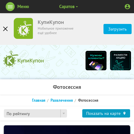
Меню
Саратов
КупиКупон
Мобильное приложение
Загрузить
ещё удобнее
Фотосессия
Главная
Развлечения
Фотосессия
Показать на карте
По рейтингу