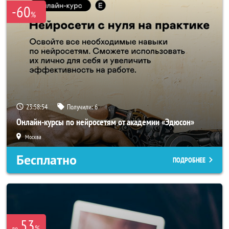
-60
%
23:58:54
Получили:
6
Онлайн-курсы по нейросетям от академии «Эдюсон»
Москва
Бесплатно
ПОДРОБНЕЕ
53
%
до