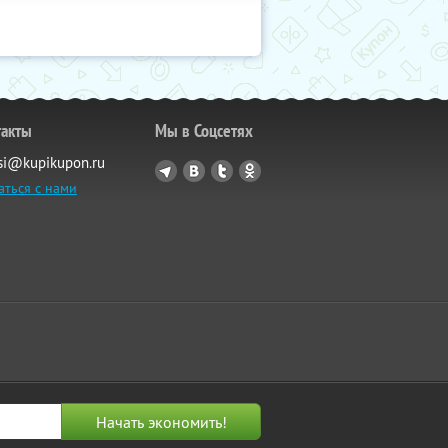
такты
Мы в Соцсетях
si@kupikupon.ru
аться с нами