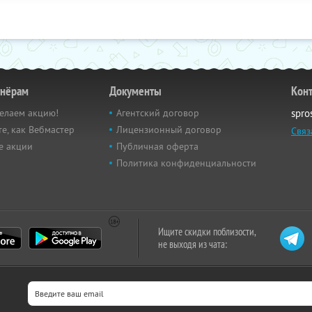
тнёрам
Документы
Кон
елаем акцию!
Агентский договор
spro
е, как Вебмастер
Лицензионный договор
Связ
е акции
Публичная оферта
Политика конфиденциальности
Ищите скидки поблизости,
не выходя из чата: