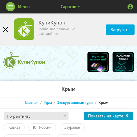
Меню
Саратов
КупиКупон
Мобильное приложение
Загрузить
ещё удобнее
Крым
Главная
Туры
Экскурсионные туры
Крым
Показать на карте
По рейтингу
Кавказ
Юг России
Зауралье