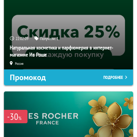
22:02:08
Получили:
1
Натуральная косметика и парфюмерия в интернет-
магазине Ив Роше
Россия
Промокод
ПОДРОБНЕЕ
-30
%