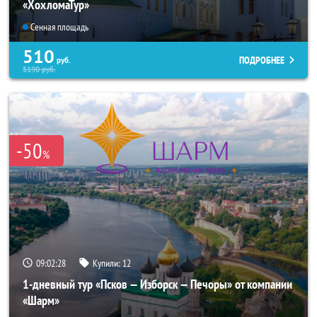
«ХохломаТур»
Сенная площадь
510
ПОДРОБНЕЕ
руб.
5190
руб.
-50
%
09:02:28
Купили:
12
1-дневный тур «Псков — Изборск — Печоры» от компании
«Шарм»