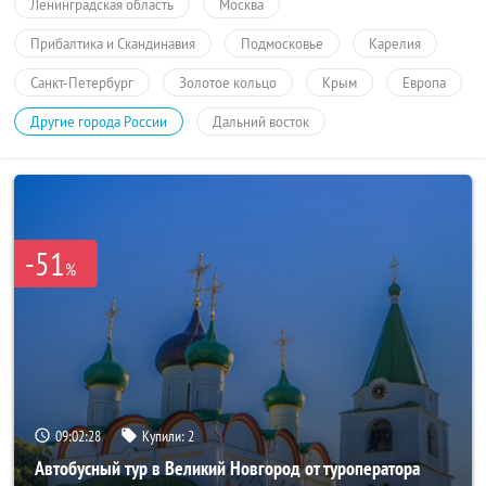
Ленинградская область
Москва
Прибалтика и Скандинавия
Подмосковье
Карелия
Санкт-Петербург
Золотое кольцо
Крым
Европа
Другие города России
Дальний восток
-51
%
09:02:28
Купили:
2
Автобусный тур в Великий Новгород от туроператора