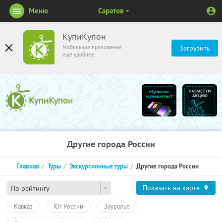
Меню
Саратов
КупиКупон
Мобильное приложение
Загрузить
ещё удобнее
Другие города России
Главная
Туры
Экскурсионные туры
Другие города России
Показать на карте
По рейтингу
Кавказ
Юг России
Зауралье