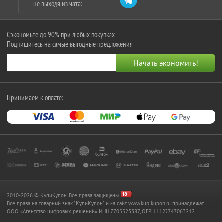
не выходя из чата:
Сэкономьте до 90% при любых покупках
Подпишитесь на самые выгодные предложения
Принимаем к оплате:
2010-2026 © КупиКупон. Все права защищены.
Все права на товарный знак "КупиКупон" и на сайт www.kupikupon.ru принадлежат
OOO «Агентство цифровых решений» ИНН 7705523387, ОГРН 1127747063212