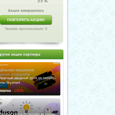
55
%
Акция завершилась
ПОВТОРИТЬ АКЦИЮ
Человек проголосовало: 0
ругие акции партнера
сплатный вводный урок от онлайн-
олы Skysmart
сплатно
-100%
зличные курсы от онлайн-академии