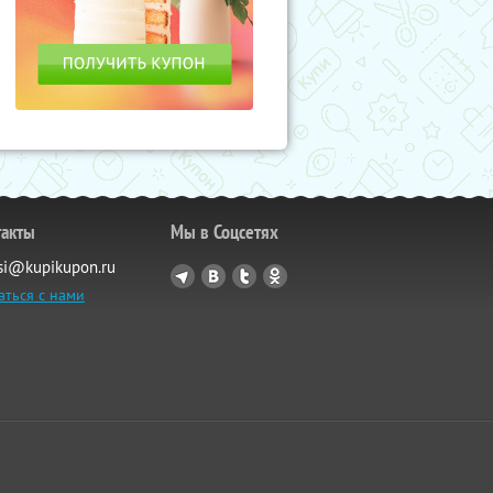
такты
Мы в Соцсетях
si@kupikupon.ru
аться с нами