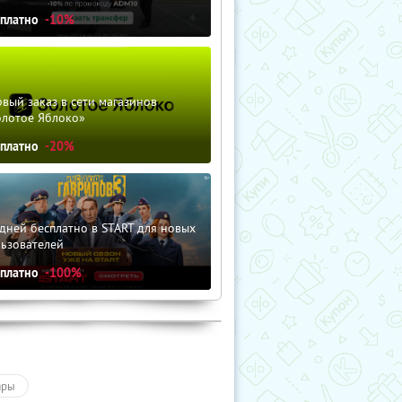
сплатно
-10%
вый заказ в сети магазинов
олотое Яблоко»
сплатно
-20%
дней бесплатно в START для новых
льзователей
сплатно
-100%
ары