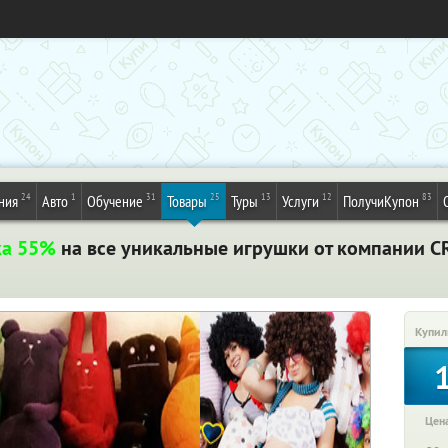
24
1
31
25
13
12
83
ния
Авто
Обучение
Товары
Туры
Услуги
ПолучиКупон
ка 55%
на все уникальные игрушки от компании C
Купил
Цена