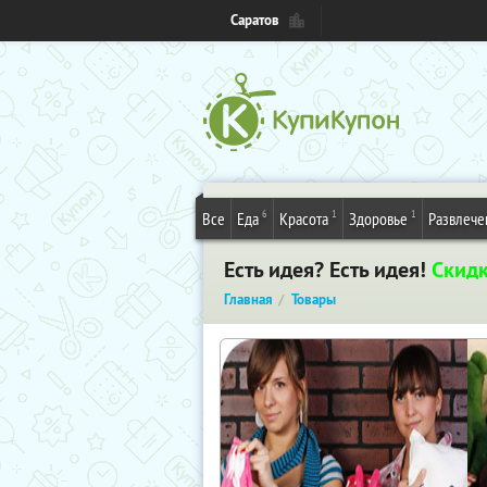
Саратов
6
1
1
Все
Еда
Красота
Здоровье
Развлече
Есть идея? Есть идея!
Скид
Главная
Товары