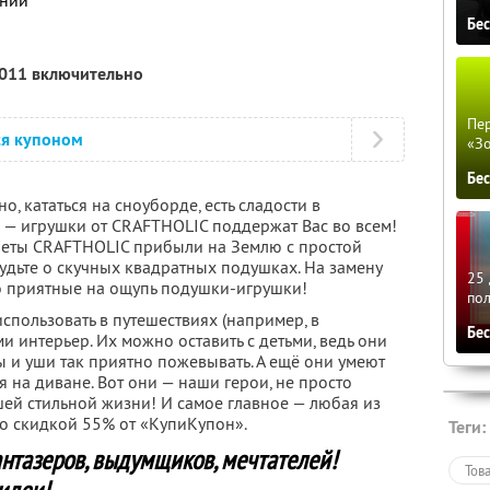
ании
Бе
2011 включительно
Пер
ся купоном
«З
Бе
о, кататься на сноуборде, есть сладости в
— игрушки от CRAFTHOLIC поддержат Вас во всем!
еты CRAFTHOLIC прибыли на Землю с простой
будьте о скучных квадратных подушках. На замену
25 
о приятные на ощупь подушки-игрушки!
по
спользовать в путешествиях (например, в
Бе
и интерьер. Их можно оставить с детьми, ведь они
ы и уши так приятно пожевывать. А ещё они умеют
я на диване. Вот они — наши герои, не просто
ей стильной жизни! И самое главное — любая из
со скидкой 55% от «КупиКупон».
Теги:
нтазеров, выдумщиков, мечтателей!
Тов