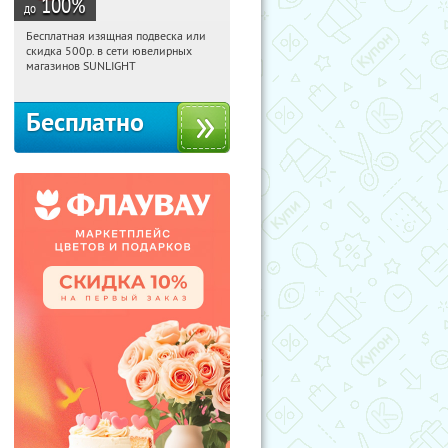
100
%
до
Бесплатная изящная подвеска или
11:04:23
Получили:
73
скидка 500р. в сети ювелирных
Россия
магазинов SUNLIGHT
Бесплатно