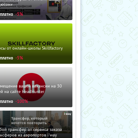
дюсон»
сплатно
-5%
сы от онлайн-школы Skillfactory
сплатно
-5%
змещение вашей вакансии на 30
й на сайте HeadHunter
сплатно
-100%
ой трансфер от сервиса заказа
нсферов из аэропортов i'way