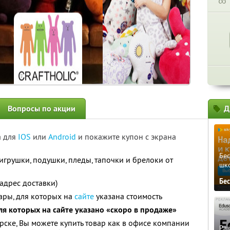
∞
Вопросы по акции
Д
а для
IOS
или
Android
и покажите купон с экрана
Бе
игрушки, подушки, пледы, тапочки и брелоки от
шк
Бе
адрес доставки)
вары, для которых на
сайте
указана стоимость
для которых на сайте указано «скоро в продаже»
рске, Вы можете купить товар как в офисе компании
Ра