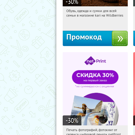
-30
%
Обувь, одежда и сумки для всей
11:04:23
Получили:
1
семьи в магазине kari на Wildberries
Россия
Промокод
-30
%
Печать фотографий, фотокниг от
11:04:23
Получили:
4
сервиса цифровой печати netPrint