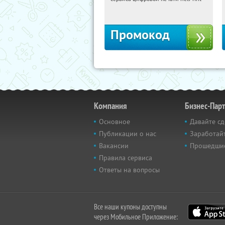
Россия
Промокод
Компания
Бизнес-Пар
Основное
Давайте сд
Публикации о нас
Заработайт
Вакансии
Прошедши
Правила сервиса
Ответы на вопросы
Все наши купоны доступны
через Мобильное Приложение: