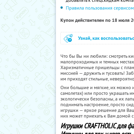
добавлять к спецскидкам комп
Правила пользования сервисом
Купон действителен по 18 июля 
Узнай, как воспользовать
Что бы Вы ни любили: смотреть кин
малопроходимых и темных местах 
Харизматичные пришельцы с план
миссией — дружить и тусовать! За
им приходят стильные, невероятн
Они большие и мягкие, их можно и
самолетах) или просто украшать им
экологически безопасны, а их лап
поднимать настроение, просто сид
игрушки — яркое решение для Ваш
них может приехать к Вам домой 
Игрушки CRAFTHOLIC для фа