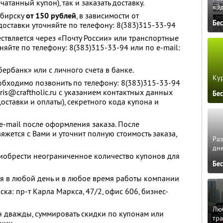
атанный купон), так и заказать доставку.
«Э
ибирску
от 150 рублей
, в зависимости от
Бе
доставки уточняйте по телефону: 8(383)315-33-94
ествляется через «Почту России» или транспортные
няйте по телефону: 8(383)315-33-94 или по e-mail:
ербанк» или с личного счета в банке.
Кур
обходимо позвонить по телефону: 8(383)315-33-94
oris@craftholic.ru с указанием контактных данных
Бе
доставки и оплаты), секретного кода купона и
 e-mail после оформления заказа. После
жется с Вами и уточнит полную стоимость заказа,
Ра
дне
иобрести неограниченное количество купонов для
Бе
я в любой день и в любое время работы компании
ка: пр-т Карла Маркса, 47/2, офис 606, бизнес-
Люб
н дважды, суммировать скидки по купонам или
тра