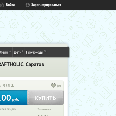
Войти
Зарегистрироваться
16
6
48
Отели
Дети
Промокоды
RAFTHOLIC. Саратов
935
(0)
и:
100
КУПИТЬ
руб.
 без скидки:
Экономия: