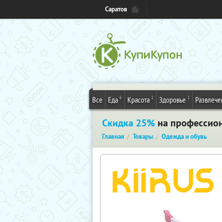
Саратов
6
1
1
Все
Еда
Красота
Здоровье
Развлече
Скидка 25%
на профессион
Главная
Товары
Одежда и обувь