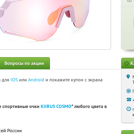
∞
Вопросы по акции
К
а для
IOS
или
Android
и покажите купон с экрана
е спортивные очки
KIIRUS COSMO
* любого цвета в
сей России