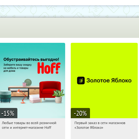
-15
%
-20
%
Любые товары во всей розничной
Первый заказ в сети магазинов
09:09:10
Получили:
83
09:09:10
Получи первым!
сети и интернет-магазине Hoff
«Золотое Яблоко»
Москва, 1-й Волоколамский проезд,
Россия
10с1