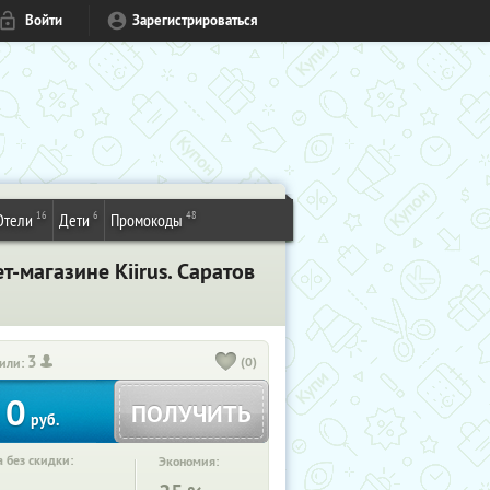
Войти
Зарегистрироваться
16
6
48
Отели
Дети
Промокоды
магазине Kiirus. Саратов
3
(0)
или:
0
ПОЛУЧИТЬ
руб.
 без скидки:
Экономия: