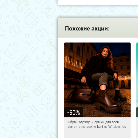
Похожие акции:
-30
%
Обувь, одежда и сумки для всей
09:09:10
Получили:
32
семьи в магазине kari на Wildberries
Россия