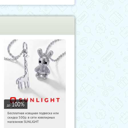
100
%
до
Бесплатная изящная подвеска или
09:09:10
Получили:
74
скидка 500р. в сети ювелирных
Россия
магазинов SUNLIGHT