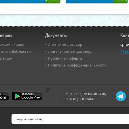
тнёрам
Документы
Кон
елаем акцию!
Агентский договор
spro
е, как Вебмастер
Лицензионный договор
Связ
е акции
Публичная оферта
Политика конфиденциальности
Ищите скидки поблизости,
не выходя из чата: