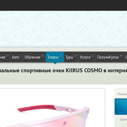
24
1
31
26
13
12
83
ния
Авто
Обучение
Товары
Туры
Услуги
ПолучиКупон
альные спортивные очки KIIRUS COSMO в интернет-
Получ
Цена