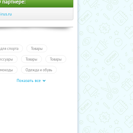
 партнере:
iirus.ru
 для спорта
Товары
ессуары
Товары
Товары
мокоды
Одежда и обувь
Показать все
учиКупон