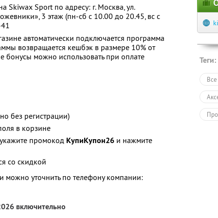
О
Skiwax Sport по адресу: г. Москва, ул.
Кожевники», 3 этаж (пн-сб с 10.00 до 20.45, вс с
k
-41
газине автоматически подключается программа
аммы возвращается кешбэк в размере 10% от
е бонусы можно использовать при оплате
Теги:
Все
Акс
Про
но без регистрации)
поля в корзине
Пол
» укажите промокод
КупиКупон26
и нажмите
ся со скидкой
 можно уточнить по телефону компании:
 2026 включительно