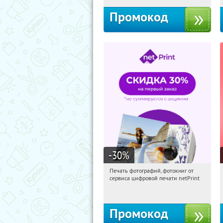
Промокод
-30
%
Печать фотографий, фотокниг от
09:09:10
Получили:
4
сервиса цифровой печати netPrint
Россия
Промокод