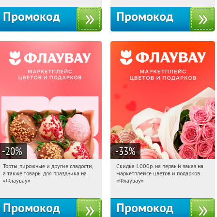
Промокод
Промокод
-20
%
-33
%
Торты, пирожные и другие сладости,
Скидка 1000р. на первый заказ на
09:09:10
Получили:
6
09:09:10
Получили:
18
а также товары для праздника на
маркетплейсе цветов и подарков
Россия
Россия
«Флаувау»
«Флаувау»
Промокод
Промокод