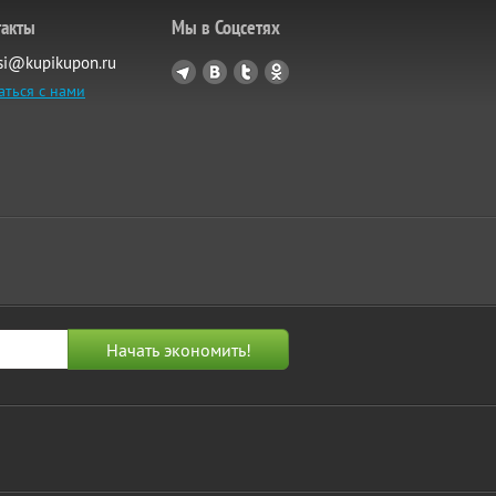
такты
Мы в Соцсетях
si@kupikupon.ru
аться с нами