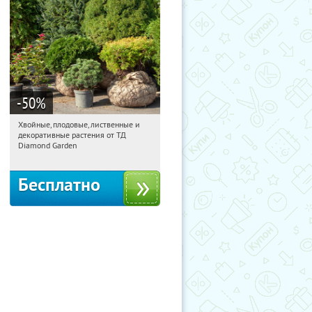
-50
%
Хвойные, плодовые, лиственные и
15:50:59
Получили:
15
декоративные растения от ТД
Выставочная
Угрешская
Diamond Garden
Бесплатно