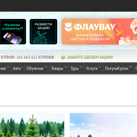
КУПИЛИ:
141 663 612
КУПОНОВ
ДАВАЙТЕ СДЕЛАЕМ АКЦИЮ!
24
1
31
26
13
12
83
ния
Авто
Обучение
Товары
Туры
Услуги
ПолучиКупон