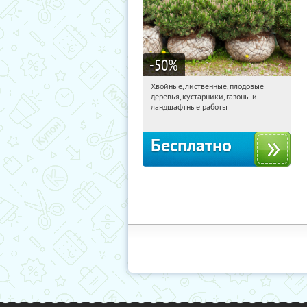
-50
%
Хвойные, лиственные, плодовые
15:50:59
Получили:
15
деревья, кустарники, газоны и
Павелецкая
Угрешская
ландшафтные работы
Бесплатно