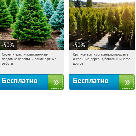
-50
%
-50
%
Сосны и ели, туи, лиственные,
Крупномеры, кустарники, плодовые
15:50:59
Получили:
31
15:50:59
Получили:
28
плодовые деревья и ландшафтные
и хвойные деревья, бонсай и многое
Московская обл., г. Химки,
Москва, Рябиновая улица, 17
работы
другое
территориальное управление
Кутузовское
Бесплатно
Бесплатно