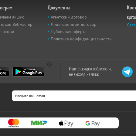
тнёрам
Документы
Кон
елаем акцию!
Агентский договор
spro
е, как Вебмастер
Лицензионный договор
Связ
е акции
Публичная оферта
Политика конфиденциальности
Ищите скидки поблизости,
не выходя из чата: