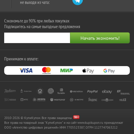
не выходя из чата:
Сэкономьте до 90% при любых покупках
Подпишитесь на самые выгодные предложения
Принимаем к оплате:
2010-2026 © КупиКупон. Все права защищены.
Все права на товарный знак "КупиКупон" и на сайт www.kupikupon.ru принадлежат
OOO «Агентство цифровых решений» ИНН 7705523387, ОГРН 1127747063212