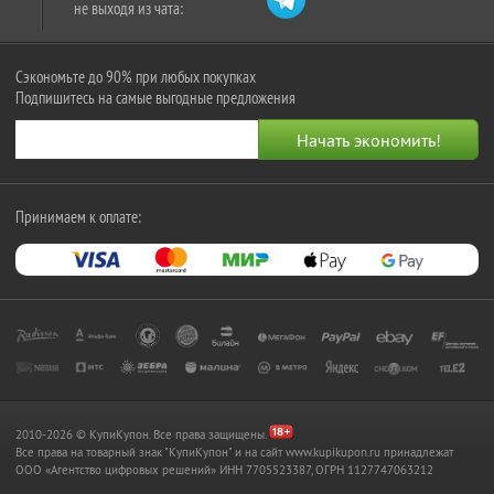
не выходя из чата:
Сэкономьте до 90% при любых покупках
Подпишитесь на самые выгодные предложения
Принимаем к оплате:
2010-2026 © КупиКупон. Все права защищены.
Все права на товарный знак "КупиКупон" и на сайт www.kupikupon.ru принадлежат
OOO «Агентство цифровых решений» ИНН 7705523387, ОГРН 1127747063212