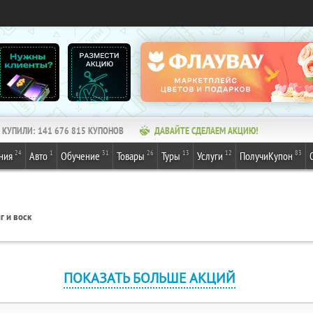
КУПИЛИ:
141 676 815
КУПОНОВ
ДАВАЙТЕ СДЕЛАЕМ АКЦИЮ!
24
1
31
26
13
12
83
ния
Авто
Обучение
Товары
Туры
Услуги
ПолучиКупон
г и воск
ПОКАЗАТЬ БОЛЬШЕ АКЦИЙ