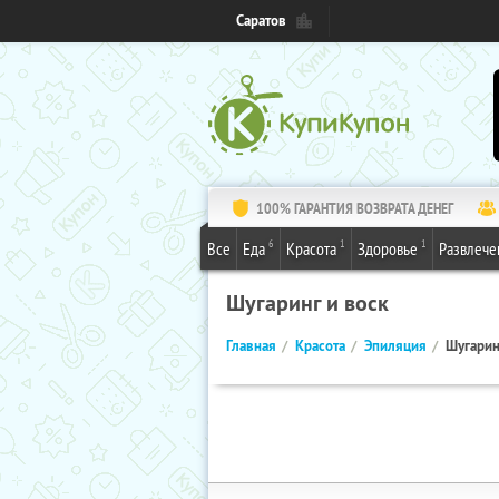
Саратов
100% ГАРАНТИЯ ВОЗВРАТА ДЕНЕГ
6
1
1
Все
Еда
Красота
Здоровье
Развлече
Шугаринг и воск
Главная
Красота
Эпиляция
Шугарин