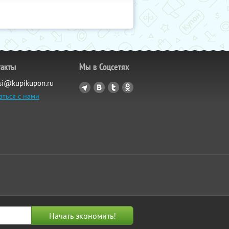
такты
Мы в Соцсетях
si@kupikupon.ru
аться с нами