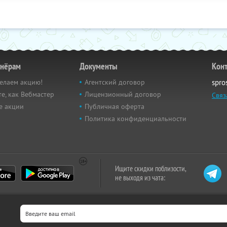
тнёрам
Документы
Кон
елаем акцию!
Агентский договор
spro
е, как Вебмастер
Лицензионный договор
Связ
е акции
Публичная оферта
Политика конфиденциальности
Ищите скидки поблизости,
не выходя из чата: