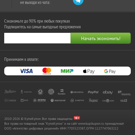
не выходя из чата:
Сэкономьте до 90% при любых покупках
Подпишитесь на самые выгодные предложения
Принимаем к оплате:
2010-2026 © КупиКупон. Все права защищены.
Все права на товарный знак "КупиКупон" и на сайт www.kupikupon.ru принадлежат
OOO «Агентство цифровых решений» ИНН 7705523387, ОГРН 1127747063212