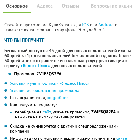
Основное
Адреса
Отзывы
Вопросы по акции
Скачайте приложение КупиКупона для
IOS
или
Android
и
покажите купон с экрана смартфона. Это удобно :)
ЧТО ВЫ ПОЛУЧИТЕ
Бесплатный доступ на 45 дней для новых пользователей или на
60 дней за 1р. для пользователей без активной подписки более
30 дней и тех, кто ранее не использовал услугу реактивации к
сервису
«Яндекс Плюс»
для новых пользователей
Промокод:
2V4E8Q82PA
Условия мультиподписки «Яндекс Плюс»
Условия использования промокода
Есть ограничения,
подробнее
Как получить подписку:
перейдите на
сайт
, укажите промокод
2V4E8Q82PA
и
нажмите на кнопку «Активировать»
Скидка не суммируется с другими спецпредложениями
компании
Информацию по условиям акции можно уточнить на
сайте