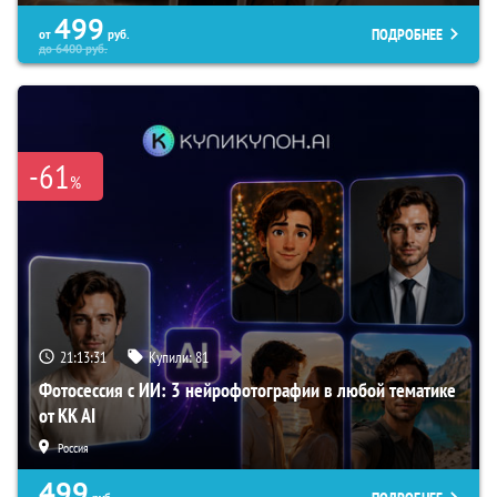
499
ПОДРОБНЕЕ
от
руб.
до
6400
руб.
-61
%
21:13:30
Купили:
81
Фотосессия с ИИ: 3 нейрофотографии в любой тематике
от KK AI
Россия
499