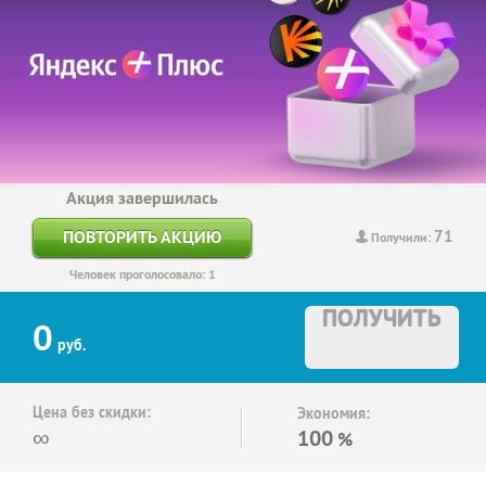
Акция завершилась
71
ПОВТОРИТЬ АКЦИЮ
Получили:
Человек проголосовало: 1
ПОЛУЧИТЬ
0
руб.
Цена без скидки:
Экономия:
∞
100
%