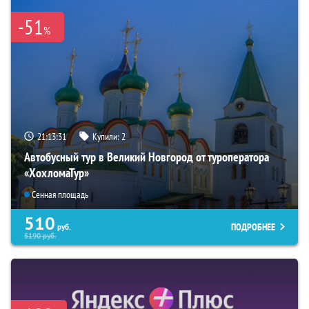
-51
%
21:13:30
Купили:
2
Автобусный тур в Великий Новгород от туроператора
«ХохломаТур»
Сенная площадь
510
ПОДРОБНЕЕ
руб.
5190
руб.