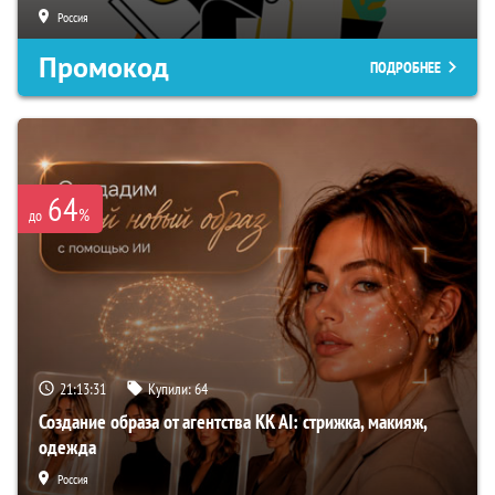
Россия
Промокод
ПОДРОБНЕЕ
64
%
до
21:13:30
Купили:
64
Создание образа от агентства KK AI: стрижка, макияж,
одежда
Россия