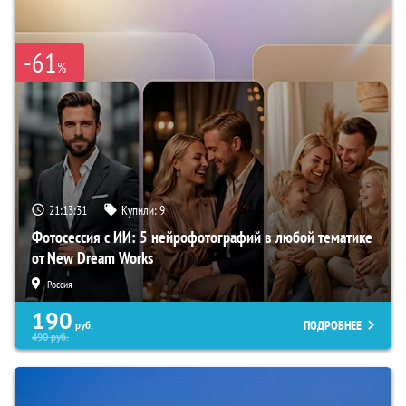
-61
%
21:13:30
Купили:
9
Фотосессия с ИИ: 5 нейрофотографий в любой тематике
от New Dream Works
Россия
190
ПОДРОБНЕЕ
руб.
490
руб.