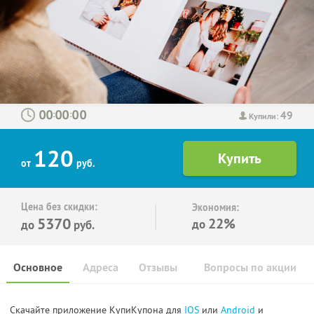
49
:
:
Купили:
120
от
руб.
Цена без скидки:
Экономия:
5370
22%
до
до
руб.
Основное
Адреса
Отзывы
Вопросы по акции
Скачайте приложение КупиКупона для
IOS
или
Android
и