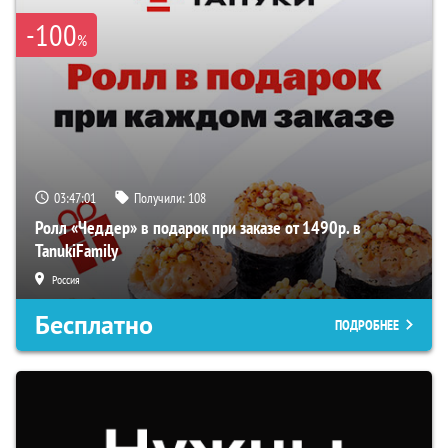
-100
%
03:47:01
Получили:
108
Ролл «Чеддер» в подарок при заказе от 1490р. в
TanukiFamily
Россия
Бесплатно
ПОДРОБНЕЕ