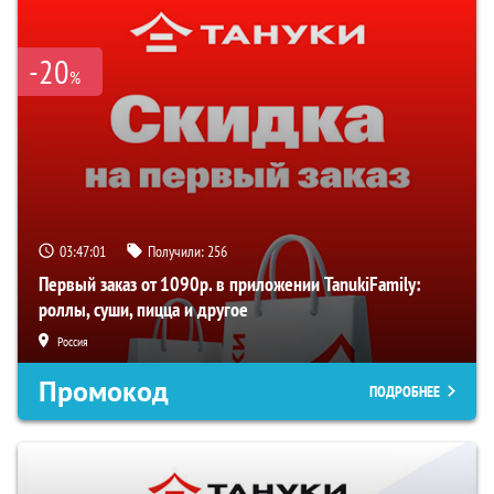
-20
%
03:47:01
Получили:
256
Первый заказ от 1090р. в приложении TanukiFamily:
роллы, суши, пицца и другое
Россия
Промокод
ПОДРОБНЕЕ