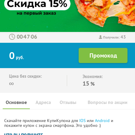
43
:
:
Получили:
0
руб.
Цена без скидки:
Экономия:
∞
15
%
Основное
Адреса
Отзывы
Вопросы по акции
Скачайте приложение КупиКупона для
IOS
или
Android
и
покажите купон с экрана смартфона. Это удобно :)