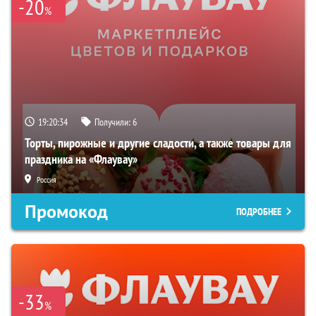
-20
%
19:20:33
Получили:
6
Торты, пирожные и другие сладости, а также товары для
праздника на «Флаувау»
Россия
Промокод
ПОДРОБНЕЕ
-33
%