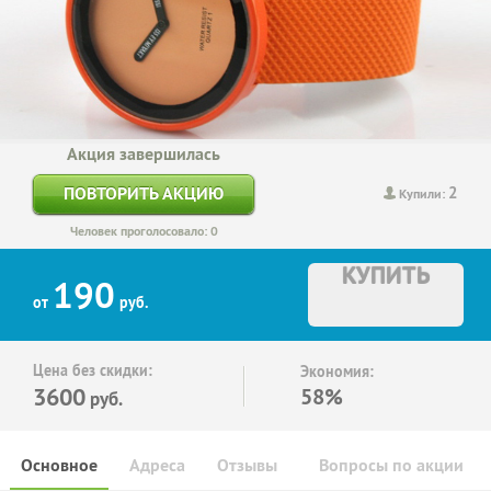
Акция завершилась
2
ПОВТОРИТЬ АКЦИЮ
Купили:
Человек проголосовало: 0
КУПИТЬ
190
от
руб.
Цена без скидки:
Экономия:
3600
58%
руб.
Основное
Адреса
Отзывы
Вопросы по акции