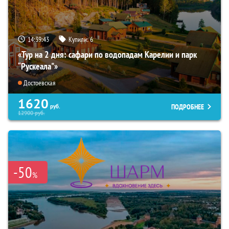
14:39:42
Купили:
6
«Тур на 2 дня: сафари по водопадам Карелии и парк
“Рускеала"»
Достоевская
1620
ПОДРОБНЕЕ
руб.
12900
руб.
-50
%