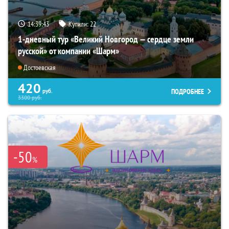
14:39:42
Купили:
22
1-дневный тур «Великий Новгород — сердце земли
русской» от компании «Шарм»
Достоевская
420
ПОДРОБНЕЕ
руб.
3300
руб.
-50
%