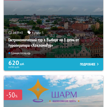
14:39:42
Купили:
5
Гастрономический тур в Выборг на 1 день от
туроператора «ХохломаТур»
Сенная площадь
620
ПОДРОБНЕЕ
руб.
6290
руб.
-50
%