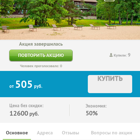
Акция завершилась
9
ПОВТОРИТЬ АКЦИЮ
Купили:
Человек проголосовало: 0
КУПИТЬ
505
от
руб.
Цена без скидки:
Экономия:
12600
50%
руб.
Основное
Адреса
Отзывы
Вопросы по акции