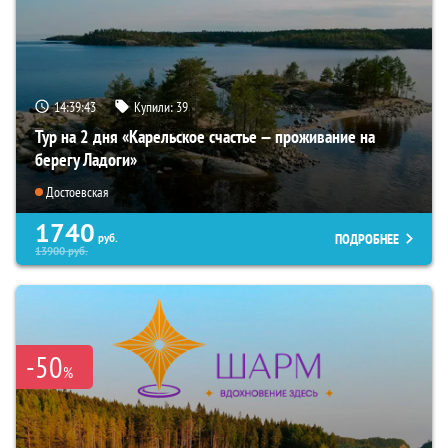
14:39:42
Купили:
39
Тур на 2 дня «Карельское счастье — проживание на
берегу Ладоги»
Достоевская
1740
ПОДРОБНЕЕ
руб.
13900
руб.
-50
%