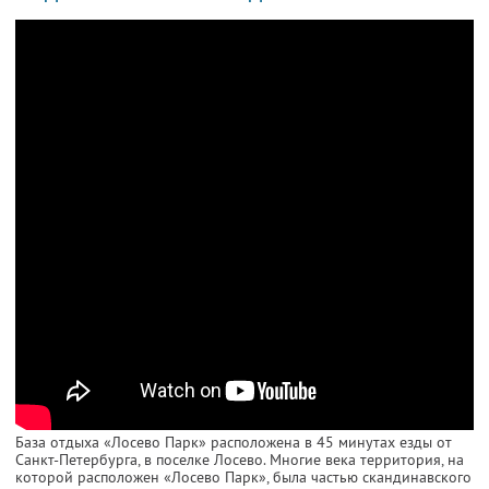
База отдыха «Лосево Парк» расположена в 45 минутах езды от
Санкт-Петербурга, в поселке Лосево. Многие века территория, на
которой расположен «Лосево Парк», была частью скандинавского