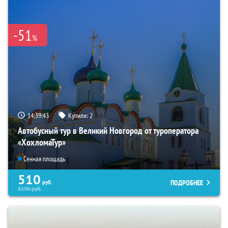
-51
%
14:39:42
Купили:
2
Автобусный тур в Великий Новгород от туроператора
«ХохломаТур»
Сенная площадь
510
ПОДРОБНЕЕ
руб.
5190
руб.