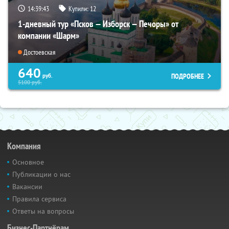
14:39:42
Купили:
12
1-дневный тур «Псков — Изборск — Печоры» от
компании «Шарм»
Достоевская
640
ПОДРОБНЕЕ
руб.
5100
руб.
Компания
Основное
Публикации о нас
Вакансии
Правила сервиса
Ответы на вопросы
Бизнес-Партнёрам