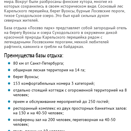
мира. Вокруг были разбросаны финские хутора, многие из
которых сохранились в своем историческом виде. Сосновый лес
Карельского перешейка, берег Вуоксы, бурные Лосевские пороги,
тихое Суходольское озеро. Это был край сильных духом
северных жителей.
База отдыха «Лосево парк» представляет собой загородный отель
на берегу Вуоксы и озера Суходольского в окружении дикой
красочной природы Карельского перешейка рядом с
легендарными Лосевскими порогами, меккой любителей
рафтинга, каякинга и гребли на байдарках.
Преимущества базы отдыха:
80 км от Санкт-Петербурга;
обширная лесная территория на 14 га;
берег Вуоксы;
153 комфортабельных номера 3 категорий;
отдельно стоящий коттедж с огороженной территорией на 8
человек;
прием и обслуживание мероприятий до 250 гостей;
ресторанный комплекс из двух просторных банкетных залов:
на 130 и на 40-50 человек;
конференц-зал на 200 человек, переговорная на 40-50
человек;