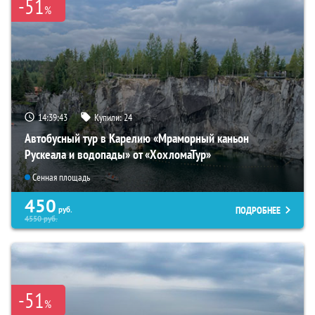
-51
%
14:39:42
Купили:
24
Автобусный тур в Карелию «Мраморный каньон
Рускеала и водопады» от «ХохломаТур»
Сенная площадь
450
ПОДРОБНЕЕ
руб.
4550
руб.
-51
%