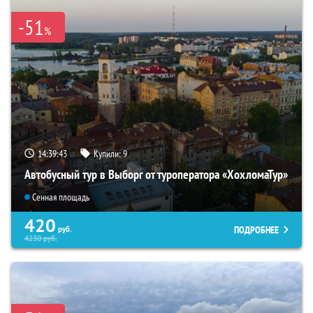
-51
%
14:39:42
Купили:
9
Автобусный тур в Выборг от туроператора «ХохломаТур»
Сенная площадь
420
ПОДРОБНЕЕ
руб.
4230
руб.