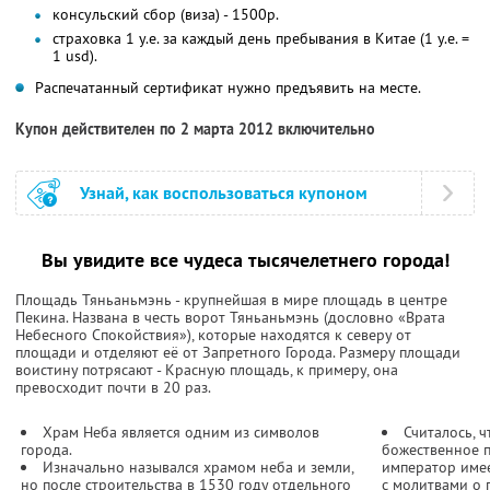
консульский сбор (виза) - 1500р.
страховка 1 у.е. за каждый день пребывания в Китае (1 у.е. =
1 usd).
Распечатанный сертификат нужно предъявить на месте.
Купон действителен по 2 марта 2012 включительно
Узнай, как воспользоваться купоном
Вы увидите все чудеса тысячелетнего города!
Площадь Тяньаньмэнь - крупнейшая в мире площадь в центре
Пекина. Названа в честь ворот Тяньаньмэнь (дословно «Врата
Небесного Спокойствия»), которые находятся к северу от
площади и отделяют её от Запретного Города. Размеру площади
воистину потрясают - Красную площадь, к примеру, она
превосходит почти в 20 раз.
Храм Неба является одним из символов
Считалось, 
города.
божественное п
Изначально назывался храмом неба и земли,
император имее
но после строительства в 1530 году отдельного
с молитвами о 