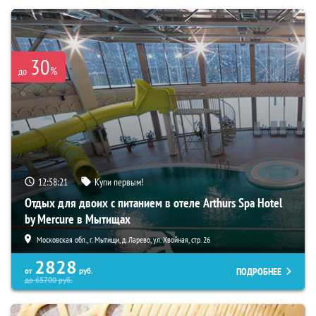
30
%
до
12:58:20
Купи первым!
Отдых для двоих с питанием в отеле Arthurs Spa Hotel
by Mercure в Мытищах
Московская обл., г. Мытищи, д. Ларево, ул. Хвойная, стр. 26
2828
ПОДРОБНЕЕ
от
руб.
до
65700
руб.