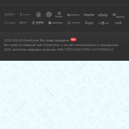
2010-2026 © КупиКупон. Все права защищены.
Все права на товарный знак "КупиКупон" и на сайт www.kupikupon.ru принадлежат
OOO «Агентство цифровых решений» ИНН 7705523387, ОГРН 1127747063212