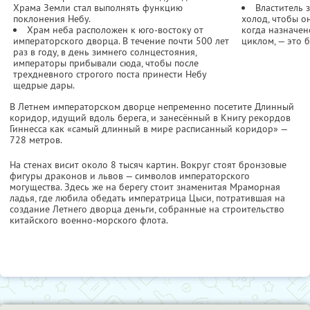
Храма Земли стал выполнять функцию
Властитель з
поклонения Небу.
холод, чтобы о
Храм неба расположен к юго-востоку от
когда назначе
императорского дворца. В течение почти 500 лет
циклом, — это 
раз в году, в день зимнего солнцестояния,
императоры прибывали сюда, чтобы после
трехдневного строгого поста принести Небу
щедрые дары.
В Летнем императорском дворце непременно посетите Длинный
коридор, идущий вдоль берега, и занесённый в Книгу рекордов
Гиннесса как «самый длинный в мире расписанный коридор» —
728 метров.
На стенах висит около 8 тысяч картин. Вокруг стоят бронзовые
фигуры драконов и львов — символов императорского
могущества. Здесь же на берегу стоит знаменитая Мраморная
ладья, где любила обедать императрица Цыси, потратившая на
создание Летнего дворца деньги, собранные на строительство
китайского военно-морского флота.