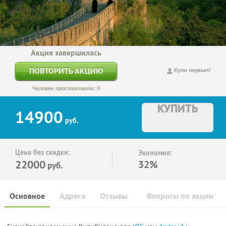
Акция завершилась
ПОВТОРИТЬ АКЦИЮ
Купи первым!
Человек проголосовало: 0
КУПИТЬ
14900
руб.
Цена без скидки:
Экономия:
22000
32%
руб.
Основное
Адреса
Отзывы
Вопросы по акции