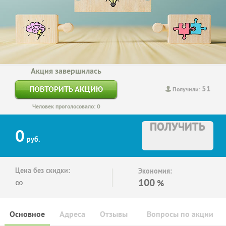
Акция завершилась
51
ПОВТОРИТЬ АКЦИЮ
Получили:
Человек проголосовало: 0
ПОЛУЧИТЬ
0
руб.
Цена без скидки:
Экономия:
∞
100
%
Основное
Адреса
Отзывы
Вопросы по акции