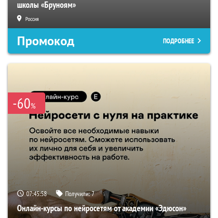
школы «Бруноям»
Россия
Промокод
ПОДРОБНЕЕ
-60
%
07:45:57
Получили:
7
Онлайн-курсы по нейросетям от академии «Эдюсон»