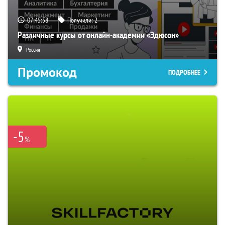
07:45:57
Получили:
2
Различные курсы от онлайн-академии «Эдюсон»
Россия
Промокод
ПОДРОБНЕЕ
-5
%