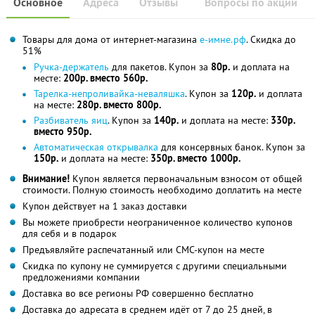
Основное
Адреса
Отзывы
Вопросы по акции
Товары для дома от интернет-магазина
е-имне.рф
. Скидка до
51%
Ручка-держатель
для пакетов. Купон за
80р.
и доплата на
месте:
200р. вместо 560р.
Тарелка-непроливайка-неваляшка
. Купон за
120р.
и доплата
на месте:
280р. вместо 800р.
Разбиватель яиц
. Купон за
140р.
и доплата на месте:
330р.
вместо 950р.
Автоматическая открывалка
для консервных банок. Купон за
150р.
и доплата на месте:
350р. вместо 1000р.
Внимание!
Купон является первоначальным взносом от общей
стоимости. Полную стоимость необходимо доплатить на месте
Купон действует на 1 заказ доставки
Вы можете приобрести неограниченное количество купонов
для себя и в подарок
Предъявляйте распечатанный или СМС-купон на месте
Скидка по купону не суммируется с другими специальными
предложениями компании
Доставка во все регионы РФ совершенно бесплатно
Доставка до адресата в среднем идёт от 7 до 25 дней, в