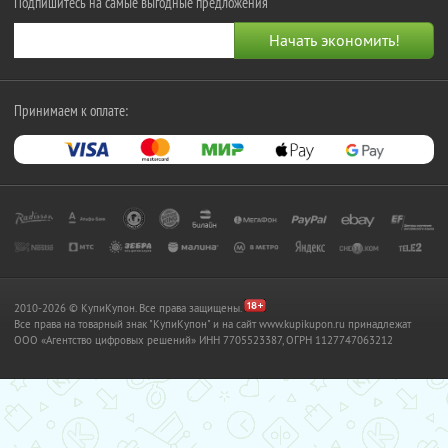
Подпишитесь на самые выгодные предложения
Принимаем к оплате:
2010-2026 © КупиКупон. Все права защищены.
Все права на товарный знак "КупиКупон" и на сайт www.kupikupon.ru принадлежат
OOO «Агентство цифровых решений» ИНН 7705523387, ОГРН 1127747063212