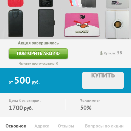
Акция завершилась
58
ПОВТОРИТЬ АКЦИЮ
Купили:
Человек проголосовало: 0
КУПИТЬ
500
от
руб.
Цена без скидки:
Экономия:
1700
50%
руб.
Основное
Адреса
Отзывы
Вопросы по акции