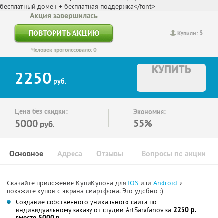
Акция завершилась
3
ПОВТОРИТЬ АКЦИЮ
Купили:
Человек проголосовало: 0
КУПИТЬ
2250
руб.
Цена без скидки:
Экономия:
5000
55%
руб.
Основное
Адреса
Отзывы
Вопросы по акции
Скачайте приложение КупиКупона для
IOS
или
Android
и
покажите купон с экрана смартфона. Это удобно :)
Создание собственного уникального сайта по
индивидуальному заказу от студии ArtSarafanov за
2250 р.
вместо 5000 р.