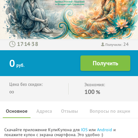
24
:
:
Получили:
0
руб.
Цена без скидки:
Экономия:
∞
100
%
Основное
Адреса
Отзывы
Вопросы по акции
Скачайте приложение КупиКупона для
IOS
или
Android
и
покажите купон с экрана смартфона. Это удобно :)