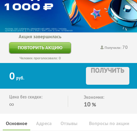
Акция завершилась
70
ПОВТОРИТЬ АКЦИЮ
Получили:
Человек проголосовало: 0
ПОЛУЧИТЬ
0
руб.
Цена без скидки:
Экономия:
∞
10
%
Основное
Адреса
Отзывы
Вопросы по акции