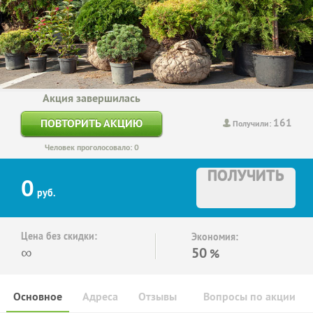
Акция завершилась
161
ПОВТОРИТЬ АКЦИЮ
Получили:
Человек проголосовало: 0
ПОЛУЧИТЬ
0
руб.
Цена без скидки:
Экономия:
∞
50
%
Основное
Адреса
Отзывы
Вопросы по акции