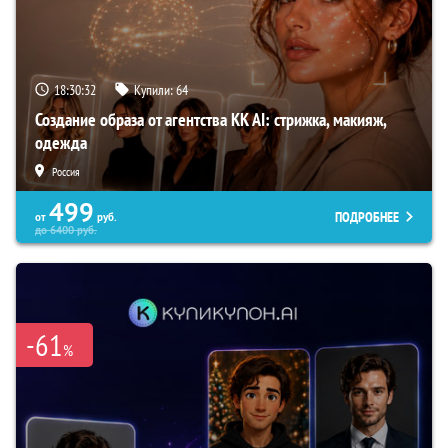
18:30:31
Купили:
64
Создание образа от агентства KK AI: стрижка, макияж,
одежда
Россия
499
ПОДРОБНЕЕ
от
руб.
до
6400
руб.
-61
%