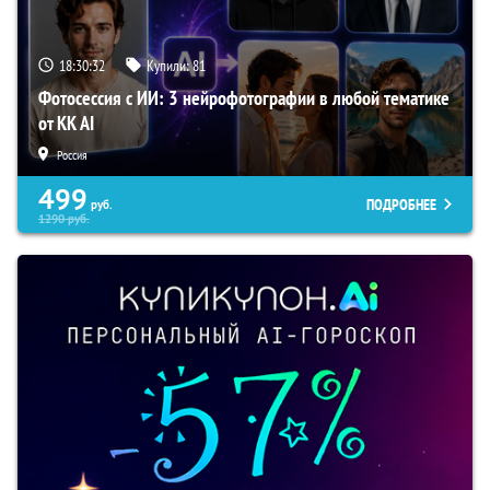
18:30:31
Купили:
81
Фотосессия с ИИ: 3 нейрофотографии в любой тематике
от KK AI
Россия
499
ПОДРОБНЕЕ
руб.
1290
руб.