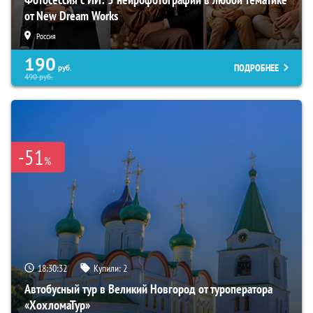
от New Dream Works
Россия
190
ПОДРОБНЕЕ
руб.
490
руб.
-51
%
18:30:31
Купили:
2
Автобусный тур в Великий Новгород от туроператора
«ХохломаТур»