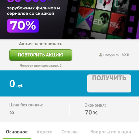
Акция завершилась
386
ПОВТОРИТЬ АКЦИЮ
Получили:
Человек проголосовало: 2
ПОЛУЧИТЬ
0
руб.
Цена без скидки:
Экономия:
∞
70
%
Основное
Адреса
Отзывы
Вопросы по акции