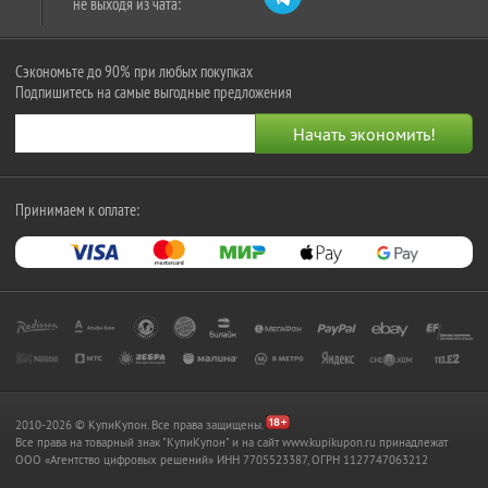
не выходя из чата:
Сэкономьте до 90% при любых покупках
Подпишитесь на самые выгодные предложения
Принимаем к оплате:
2010-2026 © КупиКупон. Все права защищены.
Все права на товарный знак "КупиКупон" и на сайт www.kupikupon.ru принадлежат
OOO «Агентство цифровых решений» ИНН 7705523387, ОГРН 1127747063212