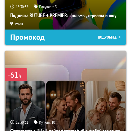
18:30:31
Получили:
3
Подписка RUTUBE + PREMIER: фильмы, сериалы и шоу
Россия
Промокод
ПОДРОБНЕЕ
-61
%
18:30:31
Купили:
10
Фотосессия с ИИ: 5 нейрофотографий в любой тематике