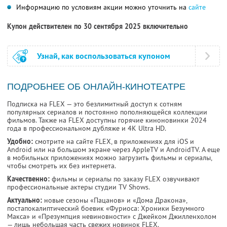
Информацию по условиям акции можно уточнить на
сайте
Купон действителен по 30 сентября 2025 включительно
Узнай, как воспользоваться купоном
ПОДРОБНЕЕ ОБ ОНЛАЙН-КИНОТЕАТРЕ
Подписка на FLEX — это безлимитный доступ к сотням
популярных сериалов и постоянно пополняющейся коллекции
фильмов. Также на FLEX доступны горячие киноновинки 2024
года в профессиональном дубляже и 4К Ultra HD.
Удобно:
смотрите на сайте FLEX, в приложениях для iOS и
Android или на большом экране через AppleTV и AndroidTV. А еще
в мобильных приложениях можно загрузить фильмы и сериалы,
чтобы смотреть их без интернета.
Качественно:
фильмы и сериалы по заказу FLEX озвучивают
профессиональные актеры студии TV Shows.
Актуально:
новые сезоны «Пацанов» и «Дома Дракона»,
постапокалиптический боевик «Фуриоса: Хроники Безумного
Макса» и «Презумпция невиновности» с Джейком Джилленхолом
— лишь небольшая часть свежих новинок FLEX.