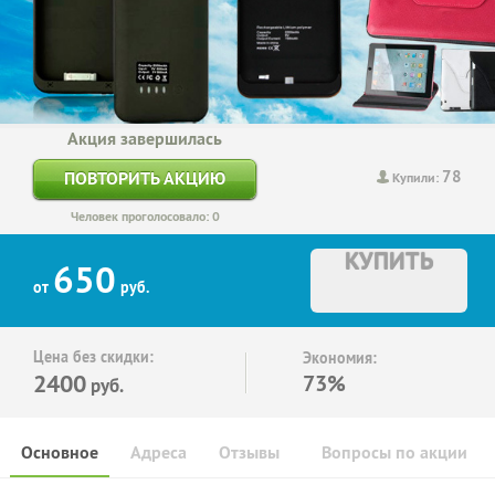
Акция завершилась
78
ПОВТОРИТЬ АКЦИЮ
Купили:
Человек проголосовало: 0
КУПИТЬ
650
от
руб.
Цена без скидки:
Экономия:
2400
73%
руб.
Основное
Адреса
Отзывы
Вопросы по акции