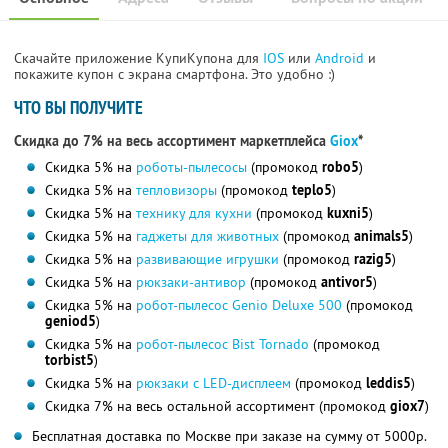
Скачайте приложение КупиКупона для
IOS
или
Android
и
покажите купон с экрана смартфона. Это удобно :)
ЧТО ВЫ ПОЛУЧИТЕ
Скидка до 7% на весь ассортимент маркетплейса
Giox
*
Скидка 5% на
роботы-пылесосы
(промокод
robo5
)
Скидка 5% на
тепловизоры
(промокод
teplo5
)
Скидка 5% на
технику для кухни
(промокод
kuxni5
)
Скидка 5% на
гаджеты для животных
(промокод
animals5
)
Скидка 5% на
развивающие игрушки
(промокод
razig5
)
Скидка 5% на
рюкзаки-антивор
(промокод
antivor5
)
Скидка 5% на
робот-пылесос Genio Deluxe 500
(промокод
geniod5
)
Скидка 5% на
робот-пылесос Bist Tornado
(промокод
torbist5
)
Скидка 5% на
рюкзаки с LED-дисплеем
(промокод
leddis5
)
Скидка 7% на весь остальной ассортимент (промокод
giox7
)
Бесплатная доставка по Москве при заказе на сумму от 5000р.