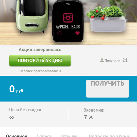
Акция завершилась
21
ПОВТОРИТЬ АКЦИЮ
Получили:
Человек проголосовало: 0
ПОЛУЧИТЬ
0
руб.
Цена без скидки:
Экономия:
∞
7
%
Основное
Адреса
Отзывы
Вопросы по акции