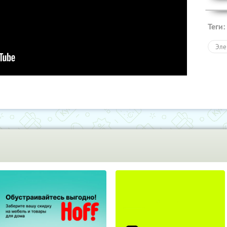
Теги:
Эле