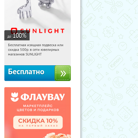
100
%
до
Бесплатная изящная подвеска или
08:24:28
Получили:
73
скидка 500р. в сети ювелирных
Россия
магазинов SUNLIGHT
Бесплатно