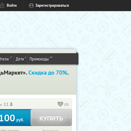
Войти
Зарегистрироваться
17
6
49
Отели
Дети
Промокоды
щьМаркет».
Скидка до 70%
.
11
(0)
и:
100
КУПИТЬ
руб.
 без скидки: