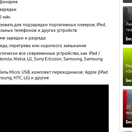
 фонарик
 зарядки
0 мАч
Люб
зовать для подзарядки портативных плееров, iPod,
тра
льных телефонов и других устройств
ме зарядки и разряда
Бе
ряда, перегрева или короткого замыкания
тически все современные устройства, как iPad /
otorola, Nokia, LG, Sony Ericsson, Samsung, Samsung
Пер
«З
бель Micro USB, комплект переходников: Apple (IPad
msung, HTC, LG) и другие
Бе
25 
по
Бе