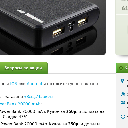
6
Вопросы по акции
К
а для
IOS
или
Android
и покажите купон с экрана
ет-магазина
«ВещьМаркет»
wer Bank 20000 mAh
:
Power Bank 20000 mAh. Купон за
250р.
и доплата на
.
Скидка 43%
 Power Bank 20000 mAh. Купон за
350р.
и доплата