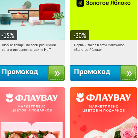
-15
%
-20
%
Любые товары во всей розничной
Первый заказ в сети магазинов
08:24:28
Получили:
83
08:24:28
Получи первым!
сети и интернет-магазине Hoff
«Золотое Яблоко»
Москва, 1-й Волоколамский проезд,
Россия
10с1
Промокод
Промокод