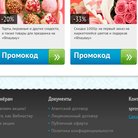
-20
%
-33
%
Торты, пирожные и другие сладости,
Скидка 1000р. на первый заказ на
08:24:28
Получили:
6
08:24:28
Получили:
18
а также товары для праздника на
маркетплейсе цветов и подарков
Россия
Россия
«Флаувау»
«Флаувау»
Промокод
Промокод
тнёрам
Документы
Кон
елаем акцию!
Агентский договор
spro
е, как Вебмастер
Лицензионный договор
Связ
е акции
Публичная оферта
Политика конфиденциальности