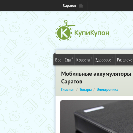
Саратов
6
1
1
Все
Еда
Красота
Здоровье
Развлече
Мобильные аккумуляторы 
Саратов
Главная
Товары
Электроника