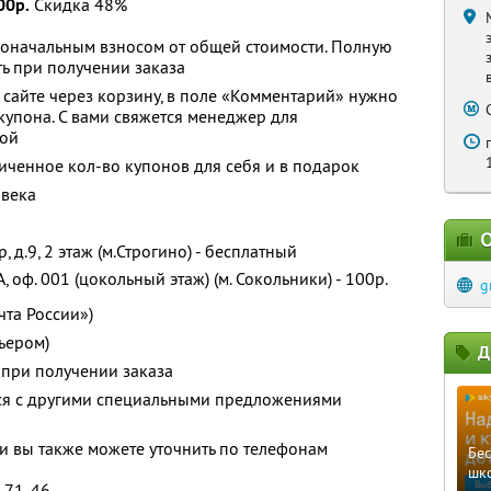
00р.
Скидка 48%
воначальным взносом от общей стоимости. Полную
ь при получении заказа
сайте через корзину, в поле «Комментарий» нужно
купона. С вами свяжется менеджер для
кой
ченное кол-во купонов для себя и в подарок
овека
О
, д.9, 2 этаж (м.Строгино) - бесплатный
3А, оф. 001 (цокольный этаж) (м. Сокольники) - 100р.
g
чта России»)
рьером)
Д
 при получении заказа
тся с другими специальными предложениями
 вы также можете уточнить по телефонам
Бе
шк
5-71-46