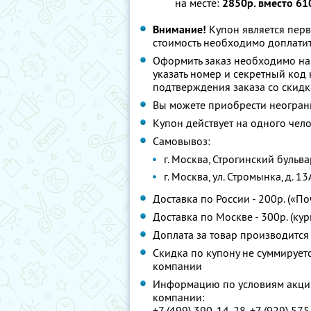
на месте:
2850р. вместо 61
Внимание!
Купон является пер
стоимость необходимо доплатит
Оформить заказ необходимо на 
указать номер и секретный код 
подтверждения заказа со скид
Вы можете приобрести неограни
Купон действует на одного чел
Самовывоз:
г. Москва, Строгинский бульвар
г. Москва, ул. Стромынка, д. 1
Доставка по России - 200р. («По
Доставка по Москве - 300р. (ку
Доплата за товар производится
Скидка по купону не суммируе
компании
Информацию по условиям акции
компании:
+7 (499) 390-14-28, +7 (929) 57