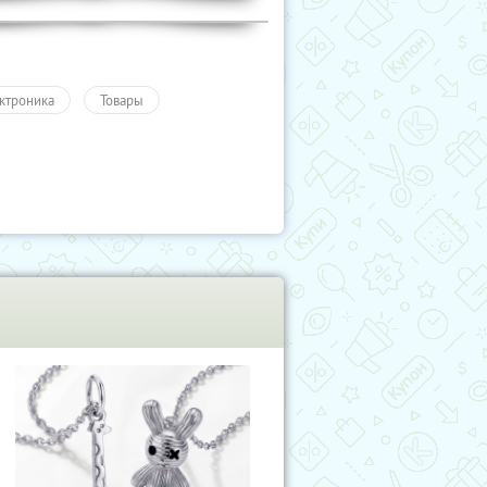
ктроника
Товары