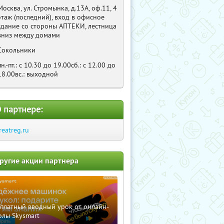
Москва, ул. Стромынка, д.13А, оф.11, 4
этаж (последний), вход в офисное
здание со стороны АПТЕКИ, лестница
вниз между домами
Сокольники
пн.-пт.: с 10.30 до 19.00сб.: с 12.00 до
18.00вс.: выходной
 партнере:
reatreg.ru
ругие акции партнера
сплатный вводный урок от онлайн-
олы Skysmart