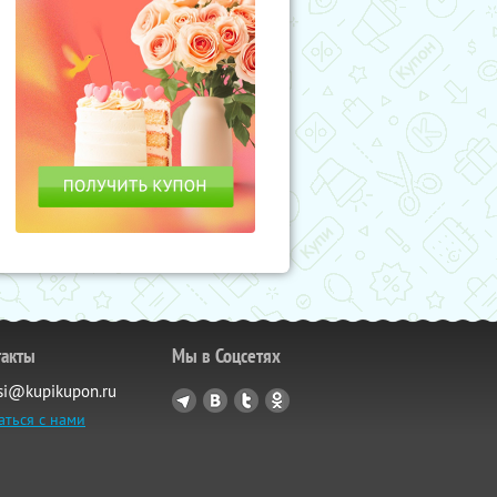
такты
Мы в Соцсетях
si@kupikupon.ru
аться с нами