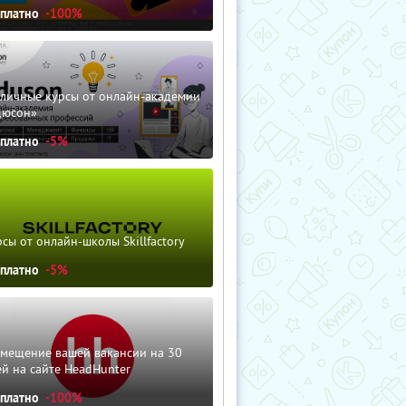
сплатно
-100%
зличные курсы от онлайн-академии
дюсон»
сплатно
-5%
сы от онлайн-школы Skillfactory
сплатно
-5%
змещение вашей вакансии на 30
й на сайте HeadHunter
сплатно
-100%