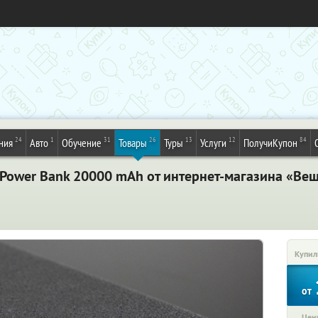
24
1
31
26
13
12
84
ния
Авто
Обучение
Товары
Туры
Услуги
ПолучиКупон
Power Bank 20000 mAh от интернет-магазина «Ве
Купил
от
Цена