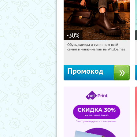
-30
%
Обувь, одежда и сумки для всей
08:24:28
Получили:
31
семьи в магазине kari на Wildberries
Россия
Промокод