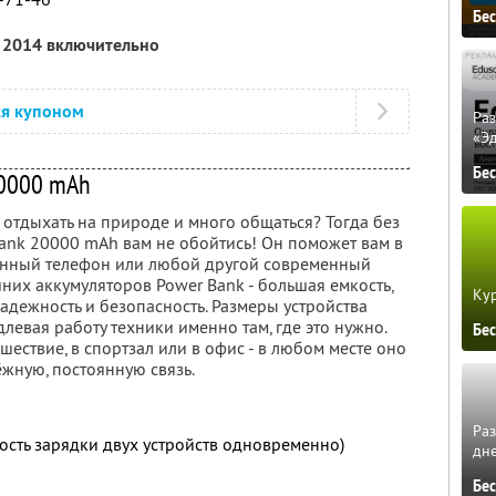
Бе
я 2014 включительно
ся купоном
Ра
«Э
Бе
0000 mAh
 отдыхать на природе и много общаться? Тогда без
ank 20000 mAh вам не обойтись! Он поможет вам в
енный телефон или любой другой современный
них аккумуляторов Power Bank - большая емкость,
Кур
адежность и безопасность. Размеры устройства
левая работу техники именно там, где это нужно.
Бе
ешествие, в спортзал или в офис - в любом месте оно
ёжную, постоянную связь.
Ра
ость зарядки двух устройств одновременно)
дне
Бе