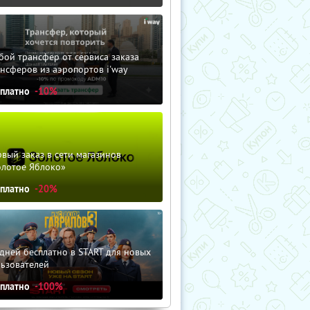
ой трансфер от сервиса заказа
нсферов из аэропортов i'way
сплатно
-10%
вый заказ в сети магазинов
олотое Яблоко»
сплатно
-20%
дней бесплатно в START для новых
льзователей
сплатно
-100%