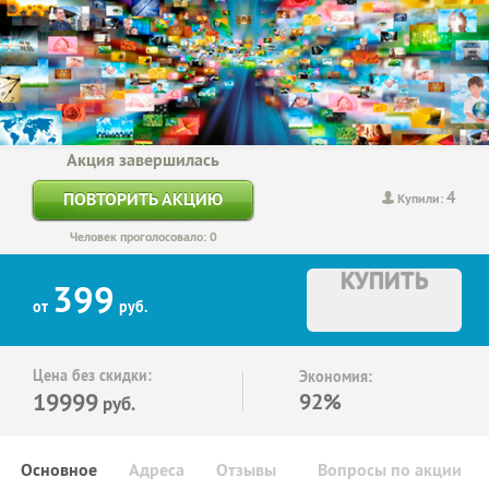
Акция завершилась
4
ПОВТОРИТЬ АКЦИЮ
Купили:
Человек проголосовало: 0
КУПИТЬ
399
от
руб.
Цена без скидки:
Экономия:
19999
92%
руб.
Основное
Адреса
Отзывы
Вопросы по акции