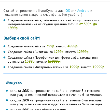
Скачайте приложение КупиКупона для
IOS
или
Android
и
покажите купон с экрана смартфона. Это удобно :)
Создание мини-сайта, сайта-визитки, сайта-портфолио или
интернет-магазина от студии дизайна InfoSib
от 399р. до
1999р.
Выбери свой сайт!
Создание мини-сайта за
399р.
вместо
4999р.
Создание сайта «Визитка» за
1299р.
вместо
12999р.
Создание сайта «Портфолио» для фотографа, тамады или
артиста за
1399р.
вместо
13999р.
Создание сайта «Интернет-магазин» за
1999р.
вместо
19999р.
Бонусы:
скидка
10%
на продвижение сайта в течение 3-х месяцев
или услуги технической поддержки в течение 6-ти месяцев;
скидка
20%
на продвижение сайта в течение 6-ти месяцев
или услуги технической поддержки в течение 9-ти месяцев;
скидка
50%
на разработку логотипа.