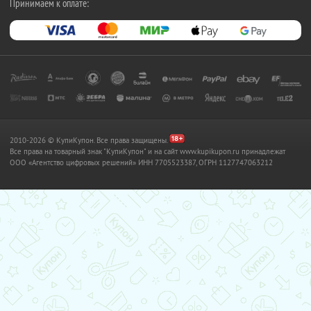
Принимаем к оплате:
2010-2026 © КупиКупон. Все права защищены.
Все права на товарный знак "КупиКупон" и на сайт www.kupikupon.ru принадлежат
OOO «Агентство цифровых решений» ИНН 7705523387, ОГРН 1127747063212