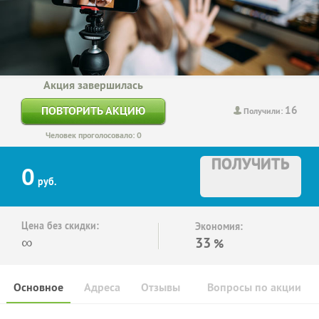
Акция завершилась
16
ПОВТОРИТЬ АКЦИЮ
Получили:
Человек проголосовало: 0
ПОЛУЧИТЬ
0
руб.
Цена без скидки:
Экономия:
∞
33
%
Основное
Адреса
Отзывы
Вопросы по акции