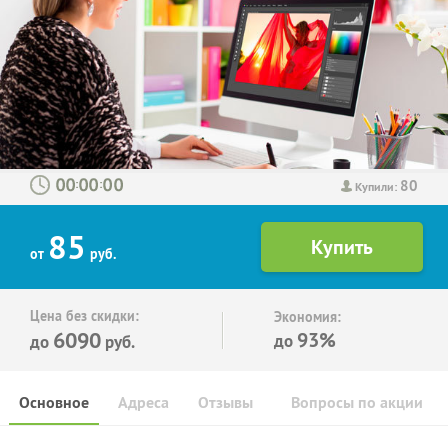
80
:
:
Купили:
85
от
руб.
Цена без скидки:
Экономия:
6090
93%
до
до
руб.
Основное
Адреса
Отзывы
Вопросы по акции