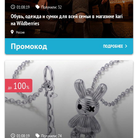
01:08:18
Получили:
32
Обувь, одежда и сумки для всей семьи в магазине kari
на Wildberries
Россия
Промокод
ПОДРОБНЕЕ
100
%
до
01:08:18
Получили:
74