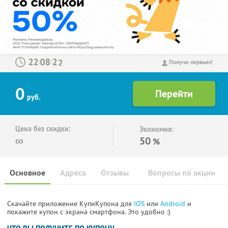
:
:
Получи первым!
0
руб.
Цена без скидки:
Экономия:
∞
50
%
Основное
Адреса
Отзывы
Вопросы по акции
Скачайте приложение КупиКупона для
IOS
или
Android
и
покажите купон с экрана смартфона. Это удобно :)