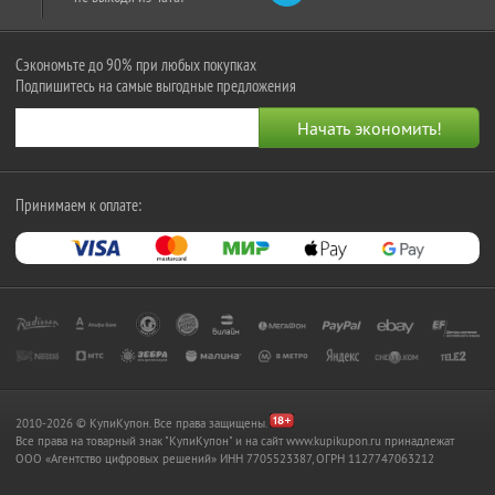
Сэкономьте до 90% при любых покупках
Подпишитесь на самые выгодные предложения
Принимаем к оплате:
2010-2026 © КупиКупон. Все права защищены.
Все права на товарный знак "КупиКупон" и на сайт www.kupikupon.ru принадлежат
OOO «Агентство цифровых решений» ИНН 7705523387, ОГРН 1127747063212